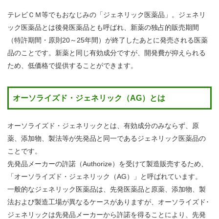
き
テレビＣＭ等でもおなじみの「ジェネリック医薬品」。ジェネリ
保養
ック医薬品とは後発医薬品とも呼ばれ、新薬の独占的販売期間
所・
健康
（特許期間・原則20～25年間）が終了したあとに発売される医薬
づく
り
品のことです。新薬と同じ有効成分ですが、開発費が抑えられる
ため、低価格で提供することができます。
健
診・
健康
相談
オーソライズド・ジェネリック（AG）とは
申
請
書
オーソライズド・ジェネリックとは、有効成分のみならず、原
一
薬、添加物、製法等が先発品と同一であるジェネリック医薬品の
覧
ことです。
よ
く
先発品メーカーの許諾（Authorize）を受けて製造販売するため、
あ
「オーソライズド・ジェネリック（AG）」と呼ばれています。
る
質
一般的なジェネリック医薬品は、先発医薬品と原薬、添加物、製
問
法および製造工場が異なるケースがありますが、オーソライズド･
組
ジェネリックは先発品メーカーから許諾を得ることにより、先発
合