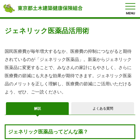
MENU
ア
ク
ジェネリック医薬品活用術
セ
ス
国民医療費が毎年増大するなか、医療費の抑制につながると期待
健
されているのが「ジェネリック医薬品」。新薬からジェネリック
保
医薬品に変更することで、みなさんの家計にもやさしく、さらに
の
し
医療費の節減にも大きな効果が期待できます。ジェネリック医薬
く
み
品のメリットを正しく理解し、医療費の節減にご活用いただける
よう、ぜひ、ご一読ください。
健
保
の
給
解説
よくある質問
付
各
種
ジェネリック医薬品ってどんな薬？
手
続