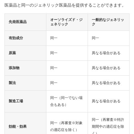
案
医薬品と同一のジェネリック医薬品を提供することができます。
内
オーソライズド・ジ
一般的なジェネリッ
先発医薬品
ェネリック
ク
有効成分
同一
同一
原薬
同一
異なる場合がある
添加物
同一
異なる場合がある
製法
同一
異なる場合がある
同一（同一でない場
製造工場
異なる場合がある
合もある）
同一（再審査※特許
同一（再審査※対象
効能・効果
期間中の適応症を除
の適応症を除く）
く）